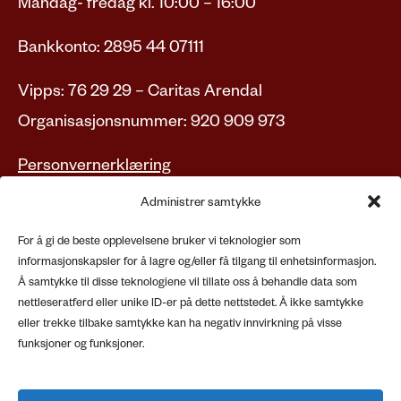
Mandag- fredag kl. 10:00 – 16:00
Bankkonto: 2895 44 07111
Vipps: 76 29 29 – Caritas Arendal
Organisasjonsnummer: 920 909 973
Personvernerklæring
Administrer samtykke
Adresse
For å gi de beste opplevelsene bruker vi teknologier som
informasjonskapsler for å lagre og/eller få tilgang til enhetsinformasjon.
Caritas Arendal
Å samtykke til disse teknologiene vil tillate oss å behandle data som
Kirkebakken 19
nettleseratferd eller unike ID-er på dette nettstedet. Å ikke samtykke
4836 Arendal
eller trekke tilbake samtykke kan ha negativ innvirkning på visse
funksjoner og funksjoner.